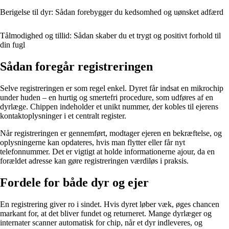
Berigelse til dyr: Sådan forebygger du kedsomhed og uønsket adfærd
Tålmodighed og tillid: Sådan skaber du et trygt og positivt forhold til
din fugl
Sådan foregår registreringen
Selve registreringen er som regel enkel. Dyret får indsat en mikrochip
under huden – en hurtig og smertefri procedure, som udføres af en
dyrlæge. Chippen indeholder et unikt nummer, der kobles til ejerens
kontaktoplysninger i et centralt register.
Når registreringen er gennemført, modtager ejeren en bekræftelse, og
oplysningerne kan opdateres, hvis man flytter eller får nyt
telefonnummer. Det er vigtigt at holde informationerne ajour, da en
forældet adresse kan gøre registreringen værdiløs i praksis.
Fordele for både dyr og ejer
En registrering giver ro i sindet. Hvis dyret løber væk, øges chancen
markant for, at det bliver fundet og returneret. Mange dyrlæger og
internater scanner automatisk for chip, når et dyr indleveres, og