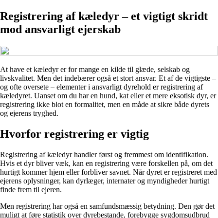
Registrering af kæledyr – et vigtigt skridt
mod ansvarligt ejerskab
At have et kæledyr er for mange en kilde til glæde, selskab og
livskvalitet. Men det indebærer også et stort ansvar. Et af de vigtigste –
og ofte oversete – elementer i ansvarligt dyrehold er registrering af
kæledyret. Uanset om du har en hund, kat eller et mere eksotisk dyr, er
registrering ikke blot en formalitet, men en måde at sikre både dyrets
og ejerens tryghed.
Hvorfor registrering er vigtig
Registrering af kæledyr handler først og fremmest om identifikation.
Hvis et dyr bliver væk, kan en registrering være forskellen på, om det
hurtigt kommer hjem eller forbliver savnet. Når dyret er registreret med
ejerens oplysninger, kan dyrlæger, internater og myndigheder hurtigt
finde frem til ejeren.
Men registrering har også en samfundsmæssig betydning. Den gør det
muligt at føre statistik over dyrebestande, forebygge sygdomsudbrud