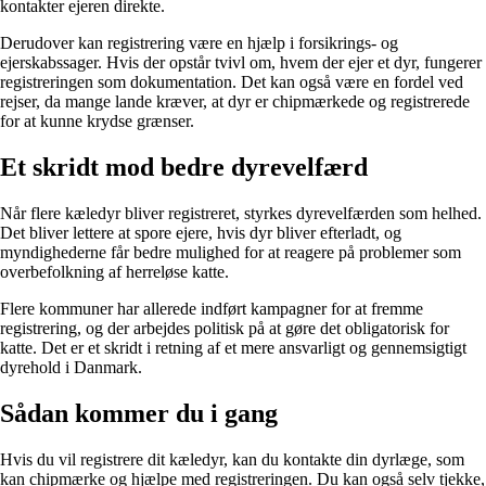
kontakter ejeren direkte.
Derudover kan registrering være en hjælp i forsikrings- og
ejerskabssager. Hvis der opstår tvivl om, hvem der ejer et dyr, fungerer
registreringen som dokumentation. Det kan også være en fordel ved
rejser, da mange lande kræver, at dyr er chipmærkede og registrerede
for at kunne krydse grænser.
Et skridt mod bedre dyrevelfærd
Når flere kæledyr bliver registreret, styrkes dyrevelfærden som helhed.
Det bliver lettere at spore ejere, hvis dyr bliver efterladt, og
myndighederne får bedre mulighed for at reagere på problemer som
overbefolkning af herreløse katte.
Flere kommuner har allerede indført kampagner for at fremme
registrering, og der arbejdes politisk på at gøre det obligatorisk for
katte. Det er et skridt i retning af et mere ansvarligt og gennemsigtigt
dyrehold i Danmark.
Sådan kommer du i gang
Hvis du vil registrere dit kæledyr, kan du kontakte din dyrlæge, som
kan chipmærke og hjælpe med registreringen. Du kan også selv tjekke,