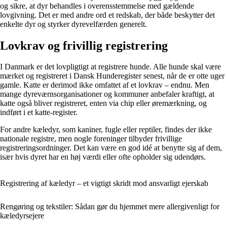
og sikre, at dyr behandles i overensstemmelse med gældende
lovgivning. Det er med andre ord et redskab, der både beskytter det
enkelte dyr og styrker dyrevelfærden generelt.
Lovkrav og frivillig registrering
I Danmark er det lovpligtigt at registrere hunde. Alle hunde skal være
mærket og registreret i Dansk Hunderegister senest, når de er otte uger
gamle. Katte er derimod ikke omfattet af et lovkrav – endnu. Men
mange dyreværnsorganisationer og kommuner anbefaler kraftigt, at
katte også bliver registreret, enten via chip eller øremærkning, og
indført i et katte-register.
For andre kæledyr, som kaniner, fugle eller reptiler, findes der ikke
nationale registre, men nogle foreninger tilbyder frivillige
registreringsordninger. Det kan være en god idé at benytte sig af dem,
især hvis dyret har en høj værdi eller ofte opholder sig udendørs.
Registrering af kæledyr – et vigtigt skridt mod ansvarligt ejerskab
Rengøring og tekstiler: Sådan gør du hjemmet mere allergivenligt for
kæledyrsejere