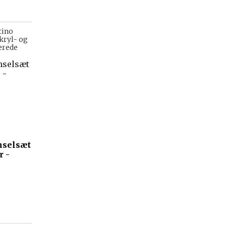
tino
akryl- og
terede
nselsæt
r -