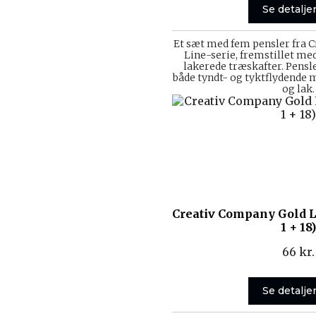
Se detalje
Et sæt med fem pensler fra 
Line-serie, fremstillet me
lakerede træskafter. Pensle
både tyndt- og tyktflydende
og lak.
Creativ Company Gold L
1 + 18)
66
kr.
Se detalje