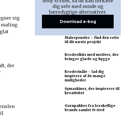
body scrubs, så du kan forkæle
dig selv med sunde og
bæredygtige alternativer.
egner sig
Download e-bog
 maling.
glat
Malerpensler – find den rette
til dit næste projekt
Broderikits med motiver, der
bringer glæde og hygge
ft, der
r
Broderinåle – lad dig
inspirere af de mange
muligheder
Symaskiner, der inspirerer til
kreativitet
penslen
Garnpakker fra forskellige
brands samlet ét sted
il