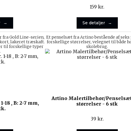
159
kr.
r
Se detaljer
 fra Gold Line-serien,
Et penselsæt fra Artino bestående af seks 
ort, lakeret træskaft.
forskellige størrelser, velegnet til både 
 til forskellige typer
skolebrug.
.
Artino Malertilbehør/Penselsæt
1-18 , B: 2-7 mm,
størrelser - 6 stk
tk.
39
kr.