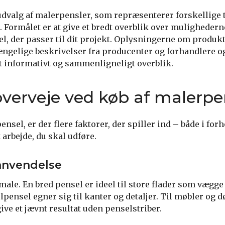
udvalg af malerpensler, som repræsenterer forskellige 
. Formålet er at give et bredt overblik over mulighedern
el, der passer til dit projekt. Oplysningerne om produk
gængelige beskrivelser fra producenter og forhandlere o
t informativt og sammenligneligt overblik.
overveje ved køb af malerpe
sel, er der flere faktorer, der spiller ind – både i forho
 arbejde, du skal udføre.
 anvendelse
ale. En bred pensel er ideel til store flader som vægge 
pensel egner sig til kanter og detaljer. Til møbler og 
ive et jævnt resultat uden penselstriber.