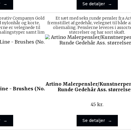
r
Se detaljer
Creativ Companys Gold
Et sæt med seks runde pensler fra Ar
d nylonhår og korte,
fremstillet af gedehår, velegnet til både 
rne er velegnede til
oliemaling. Penslerne leveres i assor
 malingstyper samt lim
størrelser og har sort skaft.
Artino Malerpensler/Kunstnerpe
ine - Brushes (No.
Runde Gedehår Ass. størrelse
45
kr.
r
Se detaljer