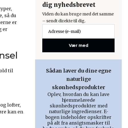
dig nyhedsbrevet
typer,
Viden du kan bruge med det samme
e, så du
– sendt direkte til dig.
terne er
g er
Vær med
nsel
Sådan laver du dine egne
ld til
naturlige
skønhedsprodukter
Oplev, hvordan du kan lave
hjemmelavede
og lofter,
skønhedsprodukter med
naturlige ingredienser. E-
døre kan en
bogen indeholder opskrifter
på alt fra ansigtsmasker til