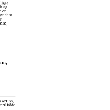
llige
ik og
e er
 gør dem
g.
 mm,
a Artino,
 til både