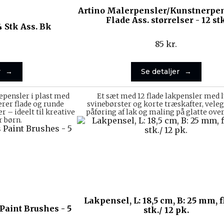
Artino Malerpensler/Kunstnerpe
Flade Ass. størrelser - 12 st
4 Stk Ass. Bk
85
kr.
r
Se detaljer
epensler i plast med
Et sæt med 12 flade lakpensler med 
rer flade og runde
svinebørster og korte træskafter, veleg
r – ideelt til kreative
påføring af lak og maling på glatte over
r børn.
Lakpensel, L: 18,5 cm, B: 25 mm, f
Paint Brushes - 5
stk./ 12 pk.