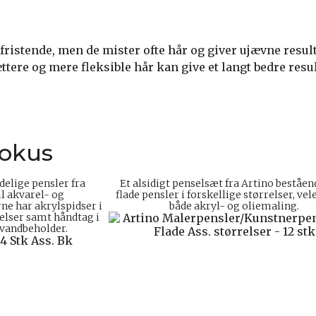
fristende, men de mister ofte hår og giver ujævne result
ttere og mere fleksible hår kan give et langt bedre resul
fokus
delige pensler fra
Et alsidigt penselsæt fra Artino beståend
il akvarel- og
flade pensler i forskellige størrelser, vel
ne har akrylspidser i
både akryl- og oliemaling.
elser samt håndtag i
 vandbeholder.