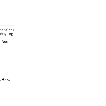
pensler i
hobby- og
 Ass.