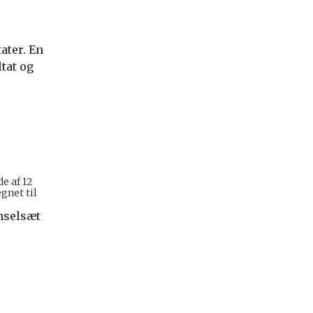
ater. En
tat og
e af 12
egnet til