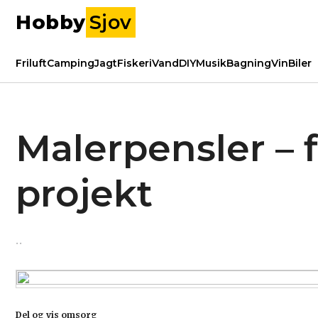
Hobby
Sjov
Friluft
Camping
Jagt
Fiskeri
Vand
DIY
Musik
Bagning
Vin
Biler
Malerpensler – f
projekt
Del og vis omsorg