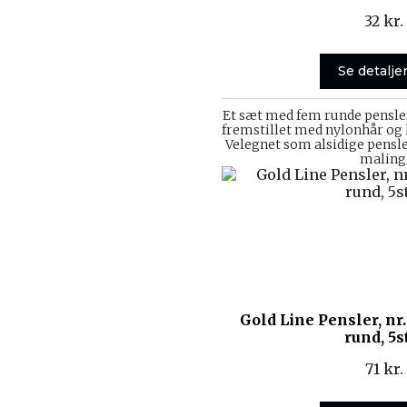
32
kr.
Se detalje
Et sæt med fem runde pensler
fremstillet med nylonhår og k
Velegnet som alsidige pensler
maling
Gold Line Pensler, nr. 
rund, 5s
71
kr.