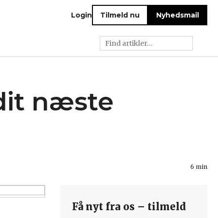
Login
Tilmeld nu
Nyhedsmail
 dit næste
6 min
Få nyt fra os – tilmeld