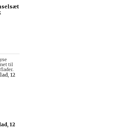
nselsæt
k
lyse
net til
flader.
lad, 12