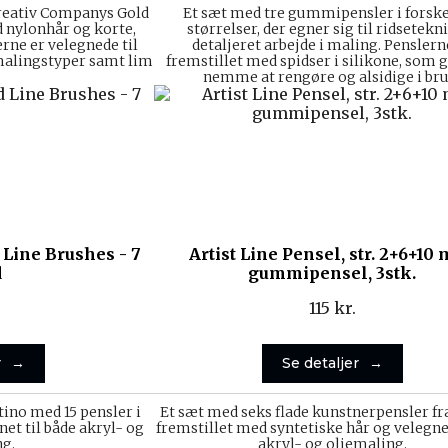
Creativ Companys Gold
Et sæt med tre gummipensler i forske
d nylonhår og korte,
størrelser, der egner sig til ridsetekn
rne er velegnede til
detaljeret arbejde i maling. Penslern
 malingstyper samt lim
fremstillet med spidser i silikone, som
nemme at rengøre og alsidige i bru
Line Brushes - 7
Artist Line Pensel, str. 2+6+10
d
gummipensel, 3stk.
115
kr.
r
Se detaljer
tino med 15 pensler i
Et sæt med seks flade kunstnerpensler fr
net til både akryl- og
fremstillet med syntetiske hår og velegnet
ng.
akryl- og oliemaling.