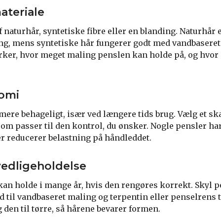
ateriale
naturhår, syntetiske fibre eller en blanding. Naturhår 
ling, mens syntetiske hår fungerer godt med vandbaseret
irker, hvor meget maling penslen kan holde på, og hvor 
nomi
 mere behageligt, især ved længere tids brug. Vælg et ska
som passer til den kontrol, du ønsker. Nogle pensler ha
r reducerer belastning på håndleddet.
vedligeholdelse
 kan holde i mange år, hvis den rengøres korrekt. Skyl 
d til vandbaseret maling og terpentin eller penselrens t
den til tørre, så hårene bevarer formen.