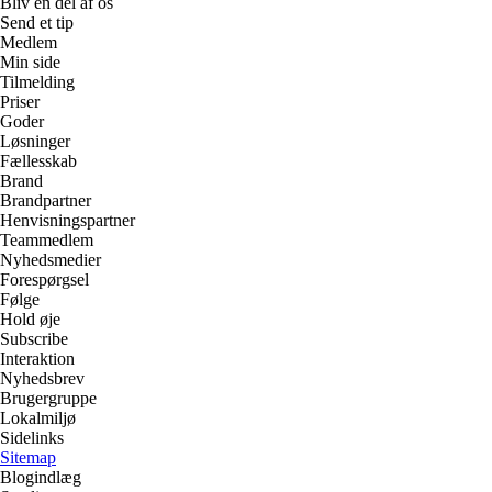
Bliv en del af os
Send et tip
Medlem
Min side
Tilmelding
Priser
Goder
Løsninger
Fællesskab
Brand
Brandpartner
Henvisningspartner
Teammedlem
Nyhedsmedier
Forespørgsel
Følge
Hold øje
Subscribe
Interaktion
Nyhedsbrev
Brugergruppe
Lokalmiljø
Sidelinks
Sitemap
Blogindlæg