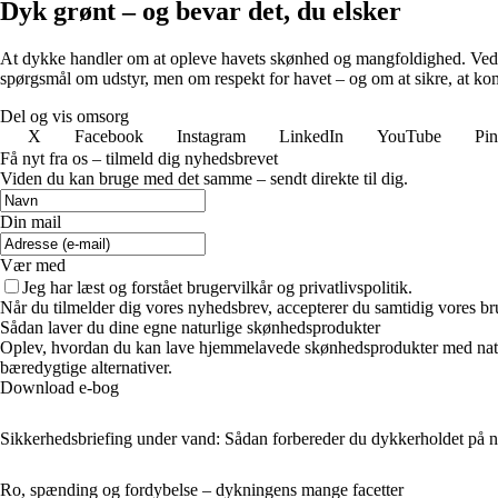
Dyk grønt – og bevar det, du elsker
At dykke handler om at opleve havets skønhed og mangfoldighed. Ved at
spørgsmål om udstyr, men om respekt for havet – og om at sikre, at ko
Del og vis omsorg
X
Facebook
Instagram
LinkedIn
YouTube
Pin
Få nyt fra os – tilmeld dig nyhedsbrevet
Viden du kan bruge med det samme – sendt direkte til dig.
Din mail
Vær med
Jeg har læst og forstået brugervilkår og privatlivspolitik.
Når du tilmelder dig vores nyhedsbrev, accepterer du samtidig vores bru
Sådan laver du dine egne naturlige skønhedsprodukter
Oplev, hvordan du kan lave hjemmelavede skønhedsprodukter med naturli
bæredygtige alternativer.
Download e-bog
Sikkerhedsbriefing under vand: Sådan forbereder du dykkerholdet på n
Ro, spænding og fordybelse – dykningens mange facetter