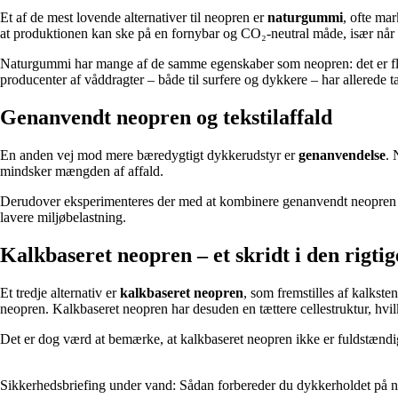
Et af de mest lovende alternativer til neopren er
naturgummi
, ofte ma
at produktionen kan ske på en fornybar og CO₂-neutral måde, især når 
Naturgummi har mange af de samme egenskaber som neopren: det er fleksib
producenter af våddragter – både til surfere og dykkere – har allerede tag
Genanvendt neopren og tekstilaffald
En anden vej mod mere bæredygtigt dykkerudstyr er
genanvendelse
. 
mindsker mængden af affald.
Derudover eksperimenteres der med at kombinere genanvendt neopren med 
lavere miljøbelastning.
Kalkbaseret neopren – et skridt i den rigtig
Et tredje alternativ er
kalkbaseret neopren
, som fremstilles af kalkste
neopren. Kalkbaseret neopren har desuden en tættere cellestruktur, hvi
Det er dog værd at bemærke, at kalkbaseret neopren ikke er fuldstændig
Sikkerhedsbriefing under vand: Sådan forbereder du dykkerholdet på n