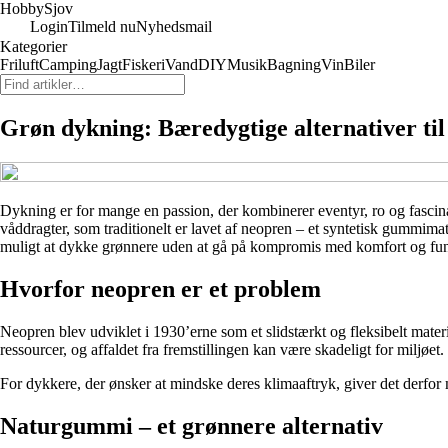
Hobby
Sjov
Login
Tilmeld nu
Nyhedsmail
Kategorier
Friluft
Camping
Jagt
Fiskeri
Vand
DIY
Musik
Bagning
Vin
Biler
Grøn dykning: Bæredygtige alternativer ti
Dykning er for mange en passion, der kombinerer eventyr, ro og fascinat
våddragter, som traditionelt er lavet af neopren – et syntetisk gummimat
muligt at dykke grønnere uden at gå på kompromis med komfort og funk
Hvorfor neopren er et problem
Neopren blev udviklet i 1930’erne som et slidstærkt og fleksibelt mater
ressourcer, og affaldet fra fremstillingen kan være skadeligt for miljø
For dykkere, der ønsker at mindske deres klimaaftryk, giver det derfo
Naturgummi – et grønnere alternativ