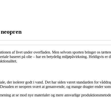
l neopren
ionen af livet under overfladen. Men selvom sporten bringer os tættere p
eriale baseret på olie – har en betydelig miljøpåvirkning. Heldigvis er d
tionalitet.
iale, der isolerer godt i vand. Det har siden været standarden for vådd
et. Desuden er neopren svært at genanvende, og mange dragter ender som a
r mening at se mod nye materialer og mere ansvarlige produktionsmetode