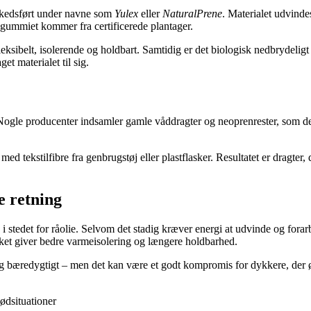
rkedsført under navne som
Yulex
eller
NaturalPrene
. Materialet udvinde
gummiet kommer fra certificerede plantager.
elt, isolerende og holdbart. Samtidig er det biologisk nedbrydeligt og 
et materialet til sig.
Nogle producenter indsamler gamle våddragter og neoprenrester, som de
tekstilfibre fra genbrugstøj eller plastflasker. Resultatet er dragter
e retning
n i stedet for råolie. Selvom det stadig kræver energi at udvinde og forar
lket giver bedre varmeisolering og længere holdbarhed.
 bæredygtigt – men det kan være et godt kompromis for dykkere, der øns
ødsituationer