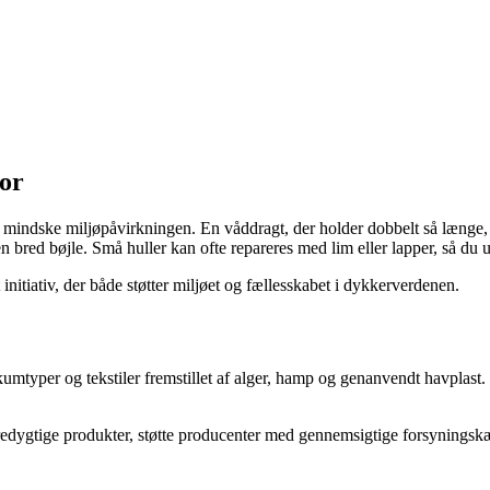
tor
 mindske miljøpåvirkningen. En våddragt, der holder dobbelt så længe, 
bred bøjle. Små huller kan ofte repareres med lim eller lapper, så du u
initiativ, der både støtter miljøet og fællesskabet i dykkerverdenen.
skumtyper og tekstiler fremstillet af alger, hamp og genanvendt havplas
dygtige produkter, støtte producenter med gennemsigtige forsyningskæd