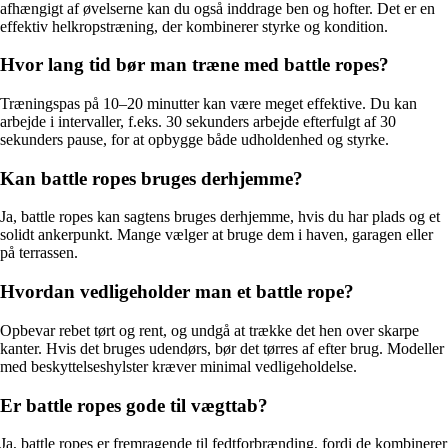
afhængigt af øvelserne kan du også inddrage ben og hofter. Det er en
effektiv helkropstræning, der kombinerer styrke og kondition.
Hvor lang tid bør man træne med battle ropes?
Træningspas på 10–20 minutter kan være meget effektive. Du kan
arbejde i intervaller, f.eks. 30 sekunders arbejde efterfulgt af 30
sekunders pause, for at opbygge både udholdenhed og styrke.
Kan battle ropes bruges derhjemme?
Ja, battle ropes kan sagtens bruges derhjemme, hvis du har plads og et
solidt ankerpunkt. Mange vælger at bruge dem i haven, garagen eller
på terrassen.
Hvordan vedligeholder man et battle rope?
Opbevar rebet tørt og rent, og undgå at trække det hen over skarpe
kanter. Hvis det bruges udendørs, bør det tørres af efter brug. Modeller
med beskyttelseshylster kræver minimal vedligeholdelse.
Er battle ropes gode til vægttab?
Ja, battle ropes er fremragende til fedtforbrænding, fordi de kombinerer