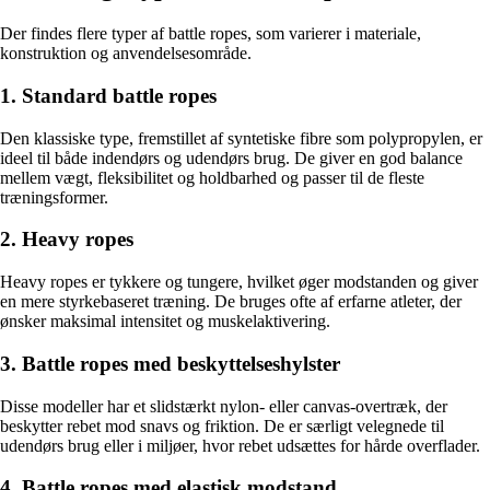
Der findes flere typer af battle ropes, som varierer i materiale,
konstruktion og anvendelsesområde.
1. Standard battle ropes
Den klassiske type, fremstillet af syntetiske fibre som polypropylen, er
ideel til både indendørs og udendørs brug. De giver en god balance
mellem vægt, fleksibilitet og holdbarhed og passer til de fleste
træningsformer.
2. Heavy ropes
Heavy ropes er tykkere og tungere, hvilket øger modstanden og giver
en mere styrkebaseret træning. De bruges ofte af erfarne atleter, der
ønsker maksimal intensitet og muskelaktivering.
3. Battle ropes med beskyttelseshylster
Disse modeller har et slidstærkt nylon- eller canvas-overtræk, der
beskytter rebet mod snavs og friktion. De er særligt velegnede til
udendørs brug eller i miljøer, hvor rebet udsættes for hårde overflader.
4. Battle ropes med elastisk modstand