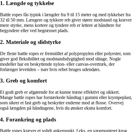
1. Længde og tykkelse
Battle ropes fås typisk i længder fra 9 til 15 meter og med tykkelser fra
32 til 50 mm. Længere og tykkere reb giver større modstand og kræver
mere styrke, mens kortere og tyndere reb er lettere at håndtere for
begyndere eller ved begrænset plads.
2. Materiale og slidstyrke
De fleste battle ropes er fremstillet af polypropylen eller polyester, som
giver god fleksibilitet og modstandsdygtighed mod slitage. Nogle
modeller har en beskyttende nylon- eller canvas-overtræk, der
forlænger levetiden – især hvis rebet bruges udendørs.
3. Greb og komfort
Et godt greb er afgørende for at kunne træne effektivt og sikkert.
Mange battle ropes har forstærkede håndtag i gummi eller krympeplast,
som sikrer et fast greb og beskytter enderne mod at flosse. Overvej
også længden på håndtagene, hvis du ønsker ekstra komfort.
4. Forankring og plads
Battle ropes kræver et solidt ankerpunkt, f.eks. en vægmonteret krog