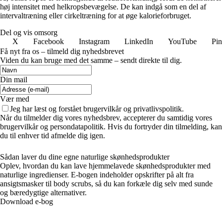
høj intensitet med helkropsbevægelse. De kan indgå som en del af
intervaltræning eller cirkeltræning for at øge kalorieforbruget.
Del og vis omsorg
X
Facebook
Instagram
LinkedIn
YouTube
Pin
Få nyt fra os – tilmeld dig nyhedsbrevet
Viden du kan bruge med det samme – sendt direkte til dig.
Din mail
Vær med
Jeg har læst og forstået brugervilkår og privatlivspolitik.
Når du tilmelder dig vores nyhedsbrev, accepterer du samtidig vores
brugervilkår og persondatapolitik. Hvis du fortryder din tilmelding, kan
du til enhver tid afmelde dig igen.
Sådan laver du dine egne naturlige skønhedsprodukter
Oplev, hvordan du kan lave hjemmelavede skønhedsprodukter med
naturlige ingredienser. E-bogen indeholder opskrifter på alt fra
ansigtsmasker til body scrubs, så du kan forkæle dig selv med sunde
og bæredygtige alternativer.
Download e-bog